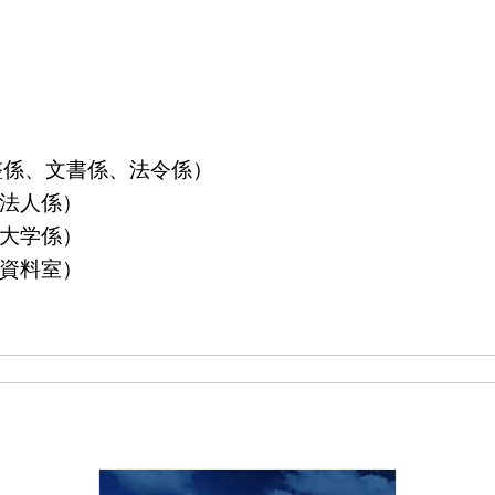
算調整係、文書係、法令係）
益法人係）
立大学係）
島資料室）