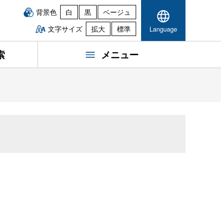
背景色
白
黒
ベージュ
文字サイズ
拡大
標準
Language
索
メニュー