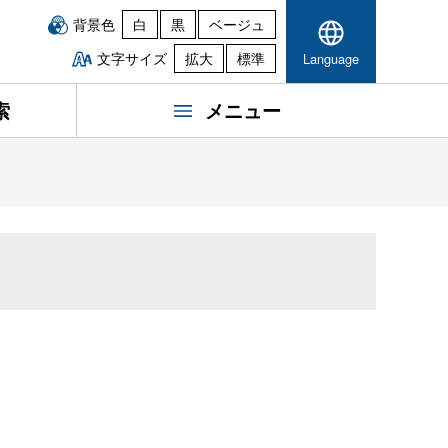
背景色
白
黒
ベージュ
文字サイズ
拡大
標準
Language
索
メニュー