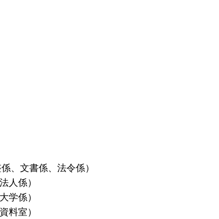
算調整係、文書係、法令係）
益法人係）
立大学係）
島資料室）