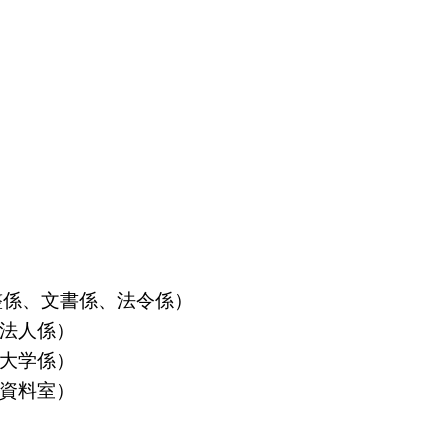
算調整係、文書係、法令係）
益法人係）
立大学係）
島資料室）