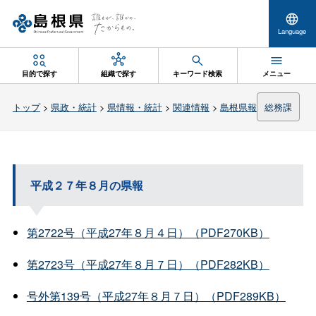
Language
目的で探す
組織で探す
キーワード検索
メニュー
トップ
>
県政・統計
>
県情報・統計
>
関連情報
>
島根県報
総務課
平成２７年８月の県報
第2722号（平成27年８月４日）（PDF270KB）
第2723号（平成27年８月７日）（PDF282KB）
号外第139号（平成27年８月７日）（PDF289KB）