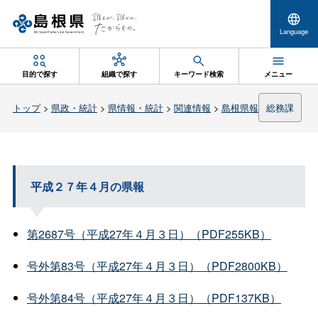
Language
目的で探す
組織で探す
キーワード検索
メニュー
トップ
>
県政・統計
>
県情報・統計
>
関連情報
>
島根県報
総務課
平成２７年４月の県報
第2687号（平成27年４月３日）（PDF255KB）
号外第83号（平成27年４月３日）（PDF2800KB）
号外第84号（平成27年４月３日）（PDF137KB）