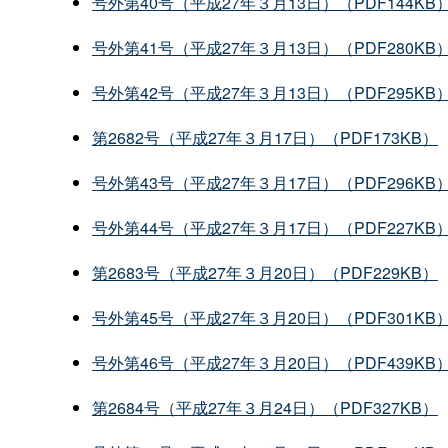
号外第40号（平成27年３月13日）（PDF144KB
号外第41号（平成27年３月13日）（PDF280KB
号外第42号（平成27年３月13日）（PDF295KB
第2682号（平成27年３月17日）（PDF173KB）
号外第43号（平成27年３月17日）（PDF296KB
号外第44号（平成27年３月17日）（PDF227KB
第2683号（平成27年３月20日）（PDF229KB）
号外第45号（平成27年３月20日）（PDF301KB
号外第46号（平成27年３月20日）（PDF439KB
第2684号（平成27年３月24日）（PDF327KB）