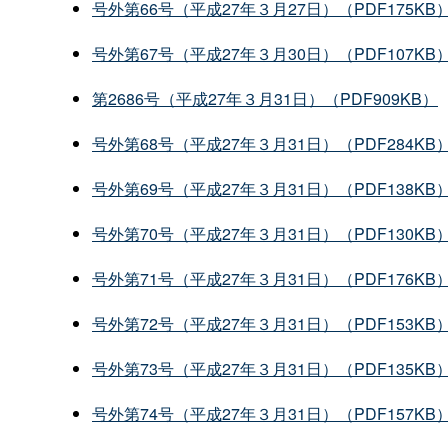
号外第66号（平成27年３月27日）（PDF175KB
号外第67号（平成27年３月30日）（PDF107KB
第2686号（平成27年３月31日）（PDF909KB）
号外第68号（平成27年３月31日）（PDF284KB
号外第69号（平成27年３月31日）（PDF138KB
号外第70号（平成27年３月31日）（PDF130KB
号外第71号（平成27年３月31日）（PDF176KB
号外第72号（平成27年３月31日）（PDF153KB
号外第73号（平成27年３月31日）（PDF135KB
号外第74号（平成27年３月31日）（PDF157KB