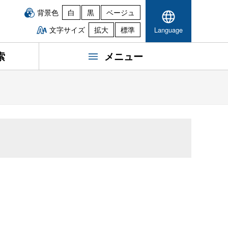
背景色
白
黒
ベージュ
文字サイズ
拡大
標準
Language
索
メニュー