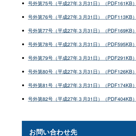
号外第75号（平成27年３月31日）（PDF161KB
号外第76号（平成27年３月31日）（PDF113KB
号外第77号（平成27年３月31日）（PDF169KB
号外第78号（平成27年３月31日）（PDF595KB
号外第79号（平成27年３月31日）（PDF291KB
号外第80号（平成27年３月31日）（PDF126KB
号外第81号（平成27年３月31日）（PDF174KB
号外第82号（平成27年３月31日）（PDF404KB
お問い合わせ先