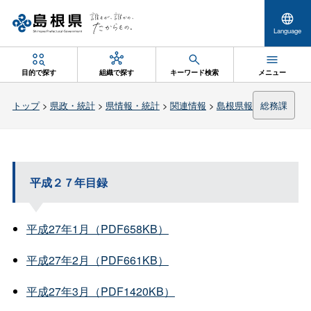
Language
目的で探す
組織で探す
キーワード検索
メニュー
トップ
>
県政・統計
>
県情報・統計
>
関連情報
>
島根県報
総務課
平成２７年目録
平成27年1月（PDF658KB）
平成27年2月（PDF661KB）
平成27年3月（PDF1420KB）