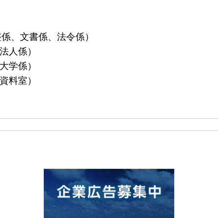
算調整係、文書係、法令係）
益法人係）
立大学係）
島資料室）