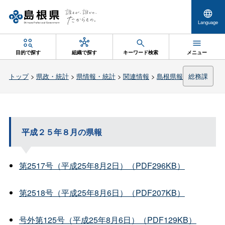
Language
目的で探す
組織で探す
キーワード検索
メニュー
トップ
>
県政・統計
>
県情報・統計
>
関連情報
>
島根県報
総務課
平成２５年８月の県報
第2517号（平成25年8月2日）（PDF296KB）
第2518号（平成25年8月6日）（PDF207KB）
号外第125号（平成25年8月6日）（PDF129KB）