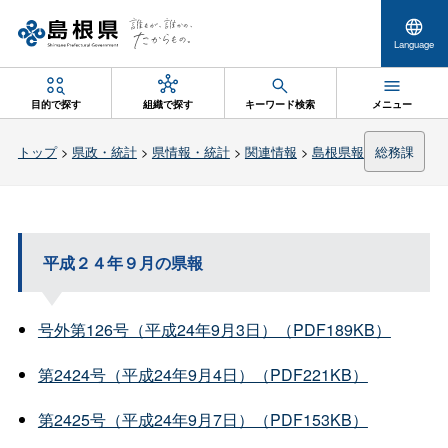
Language
目的で探す
組織で探す
キーワード検索
メニュー
トップ
>
県政・統計
>
県情報・統計
>
関連情報
>
島根県報
総務課
平成２４年９月の県報
号外第126号（平成24年9月3日）（PDF189KB）
第2424号（平成24年9月4日）（PDF221KB）
第2425号（平成24年9月7日）（PDF153KB）