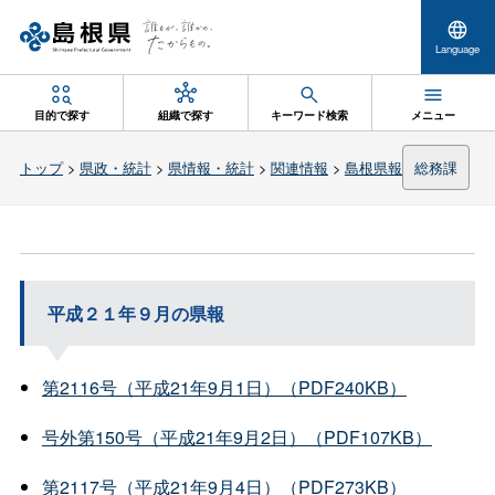
Language
目的で探す
組織で探す
キーワード検索
メニュー
トップ
>
県政・統計
>
県情報・統計
>
関連情報
>
島根県報
総務課
平成２１年９月の県報
第2116号（平成21年9月1日）（PDF240KB）
号外第150号（平成21年9月2日）（PDF107KB）
第2117号（平成21年9月4日）（PDF273KB）