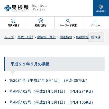
Language
目的で探す
組織で探す
キーワード検索
メニュー
トップ
>
県政・統計
>
県情報・統計
>
関連情報
>
島根県報
総務課
平成２１年５月の県報
第2081号（平成21年5月1日）（PDF257KB）
号外第102号（平成21年5月1日）（PDF271KB）
号外第103号（平成21年5月1日）（PDF105KB）