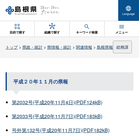
Language
目的で探す
組織で探す
キーワード検索
メニュー
トップ
>
県政・統計
>
県情報・統計
>
関連情報
>
島根県報
総務課
平成２０年１１月の県報
第2032号(平成20年11月4日)(PDF124kB)
第2033号(平成20年11月7日)(PDF183kB)
号外第132号(平成20年11月7日)(PDF182kB)