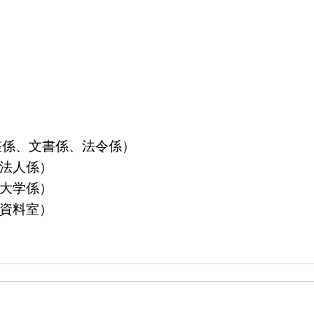
算調整係、文書係、法令係）
益法人係）
立大学係）
島資料室）