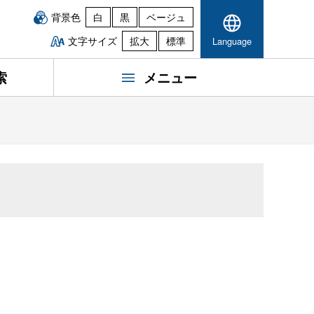
背景色
白
黒
ベージュ
文字サイズ
拡大
標準
Language
索
メニュー