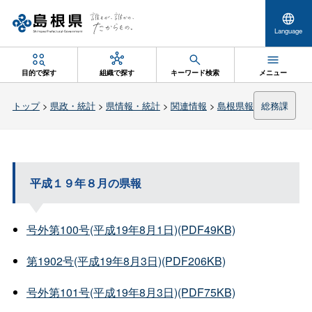
Language
目的で探す
組織で探す
キーワード検索
メニュー
トップ
>
県政・統計
>
県情報・統計
>
関連情報
>
島根県報
総務課
平成１９年８月の県報
号外第100号(平成19年8月1日)(PDF49KB)
第1902号(平成19年8月3日)(PDF206KB)
号外第101号(平成19年8月3日)(PDF75KB)