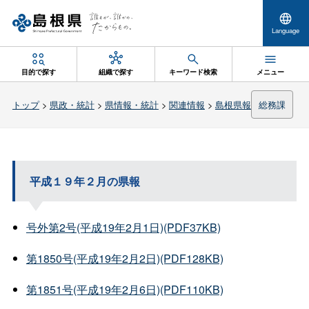
Language
目的で探す
組織で探す
キーワード検索
メニュー
トップ
>
県政・統計
>
県情報・統計
>
関連情報
>
島根県報
総務課
平成１９年２月の県報
号外第2号(平成19年2月1日)(PDF37KB)
第1850号(平成19年2月2日)(PDF128KB)
第1851号(平成19年2月6日)(PDF110KB)