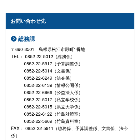
お問い合わせ先
総務課
〒690-8501 島根県松江市殿町1番地
TEL： 0852-22-5012（総務係）
0852-22-5917（予算調整係）
0852-22-5014（文書係）
0852-22-6249（法令係）
0852-22-6139（情報公開係）
0852-22-6966（公益法人係）
0852-22-5017（私立学校係）
0852-22-5015（県立大学係）
0852-22-6122（竹島対策室）
0852-22-5669（竹島資料室）
FAX： 0852-22-5911（総務係、予算調整係、文書係、法令
係）