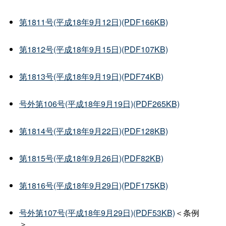
第1811号(平成18年9月12日)(PDF166KB)
第1812号(平成18年9月15日)(PDF107KB)
第1813号(平成18年9月19日)(PDF74KB)
号外第106号(平成18年9月19日)(PDF265KB)
第1814号(平成18年9月22日)(PDF128KB)
第1815号(平成18年9月26日)(PDF82KB)
第1816号(平成18年9月29日)(PDF175KB)
号外第107号(平成18年9月29日)(PDF53KB)
＜条例
＞