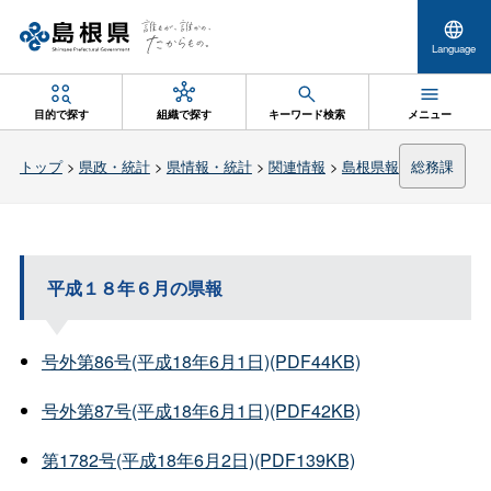
Language
目的で探す
組織で探す
キーワード検索
メニュー
トップ
>
県政・統計
>
県情報・統計
>
関連情報
>
島根県報
総務課
平成１８年６月の県報
号外第86号(平成18年6月1日)(PDF44KB)
号外第87号(平成18年6月1日)(PDF42KB)
第1782号(平成18年6月2日)(PDF139KB)