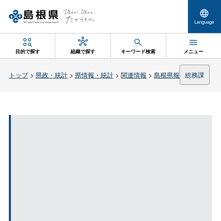
Language
目的で探す
組織で探す
キーワード検索
メニュー
トップ
>
県政・統計
>
県情報・統計
>
関連情報
>
島根県報
総務課