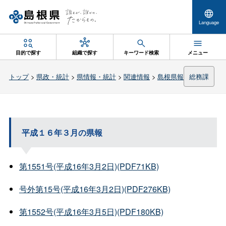
Language
目的で探す
組織で探す
キーワード検索
メニュー
トップ
>
県政・統計
>
県情報・統計
>
関連情報
>
島根県報
総務課
平成１６年３月の県報
第1551号(平成16年3月2日)(PDF71KB)
号外第15号(平成16年3月2日)(PDF276KB)
第1552号(平成16年3月5日)(PDF180KB)