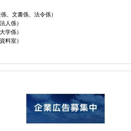
算調整係、文書係、法令係）
益法人係）
立大学係）
島資料室）