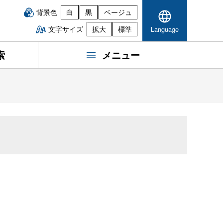
背景色
白
黒
ベージュ
文字サイズ
拡大
標準
Language
索
メニュー