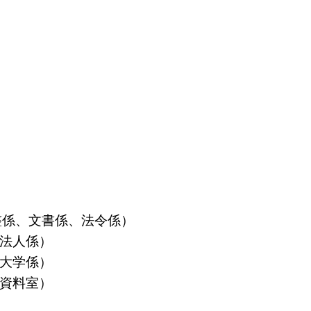
算調整係、文書係、法令係）
益法人係）
立大学係）
島資料室）