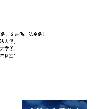
算調整係、文書係、法令係）
益法人係）
立大学係）
島資料室）