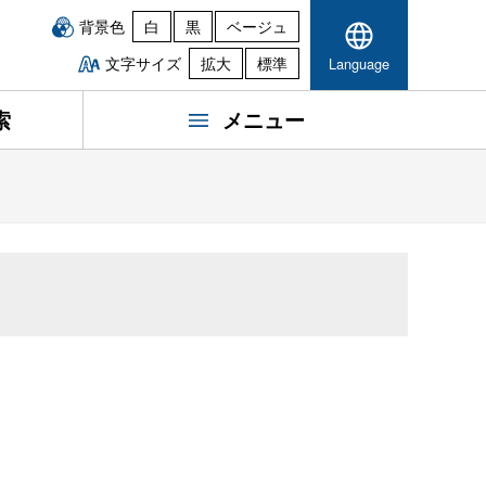
背景色
白
黒
ベージュ
文字サイズ
拡大
標準
Language
索
メニュー