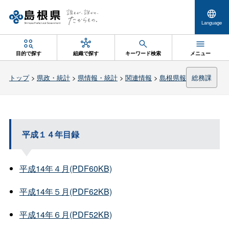
Language
目的で探す
組織で探す
キーワード検索
メニュー
トップ
>
県政・統計
>
県情報・統計
>
関連情報
>
島根県報
総務課
平成１４年目録
平成14年４月(PDF60KB)
平成14年５月(PDF62KB)
平成14年６月(PDF52KB)