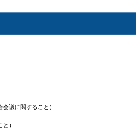
殿町8番地
こと）
会議に関すること）
こと）