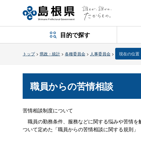
目的で探す
トップ
>
県政・統計
>
各種委員会
>
人事委員会
>
現在の位置
職員からの苦情相談
苦情相談制度について
職員の勤務条件、服務などに関する悩みや苦情を解
ついて定めた「職員からの苦情相談に関する規則」（