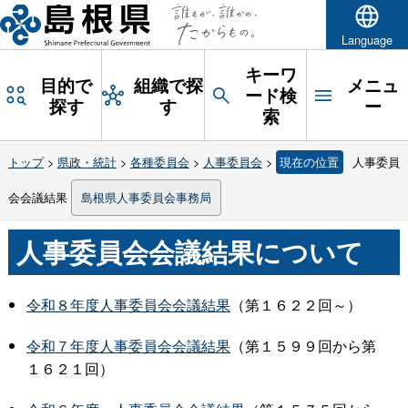
Language
キーワ
目的で
組織で探
メニュ
ード検
探す
す
ー
索
トップ
>
県政・統計
>
各種委員会
>
人事委員会
>
現在の位置
人事委員
会会議結果
島根県人事委員会事務局
人事委員会会議結果について
令和８年度人事委員会会議結果
（第１６２２回～）
令和７年度人事委員会会議結果
（第１５９９回から第
１６２１回）