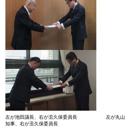
左が池田議長、右が丑久保委員長
左が丸山
知事、右が丑久保委員長