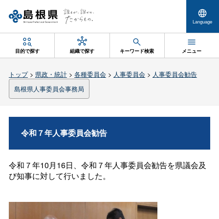
Language
目的で探す
組織で探す
キーワード検索
メニュー
トップ
>
県政・統計
>
各種委員会
>
人事委員会
>
人事委員会勧告
島根県人事委員会事務局
令和７年人事委員会勧告
令和７年10月16日、令和７年人事委員会勧告を県議会及
び知事に対して行いました。