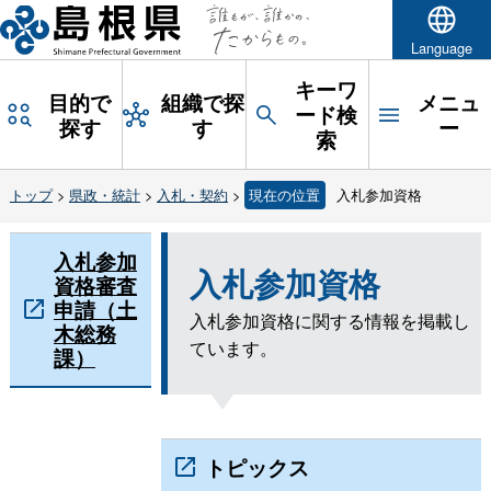
Language
キーワ
目的で
組織で探
メニュ
ード検
探す
す
ー
索
トップ
>
県政・統計
>
入札・契約
>
現在の位置
入札参加資格
入札参加
入札参加資格
資格審査
申請（土
入札参加資格に関する情報を掲載し
木総務
ています。
課）
トピックス