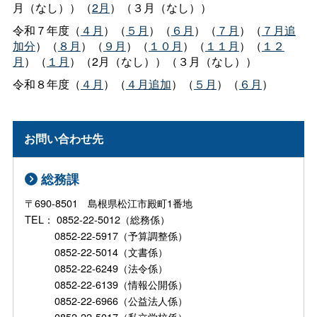
月（なし））（
2月
）（３月（なし））
令和７年度（
４月
）（
５月
）（
６月
）（
７月
）（
７月追
加分
）（
８月
）（
９月
）（
１０月
）（
１１月
）（
１２
月
）（
１月
）（2月（なし））（３月（なし））
令和８年度（
４月
）（
４月追加
）（
５月
）（
６月
）
お問い合わせ先
総務課
〒690-8501 島根県松江市殿町1番地
TEL： 0852-22-5012（総務係）
0852-22-5917（予算調整係）
0852-22-5014（文書係）
0852-22-6249（法令係）
0852-22-6139（情報公開係）
0852-22-6966（公益法人係）
0852-22-5017（私立学校係）