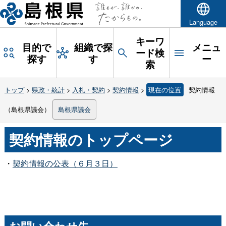
Language
キーワ
目的で
組織で探
メニュ
ード検
探す
す
ー
索
トップ
>
県政・統計
>
入札・契約
>
契約情報
>
現在の位置
契約情報
（島根県議会）
島根県議会
契約情報のトップページ
・
契約情報の公表（６月３日）
お問い合わせ先