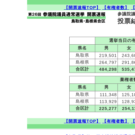
【開票速報TOP】
【有権者数】
参議院
投票
選挙当日の
県名
男
女
鳥取県
219,501
243,6
島根県
264,797
291,8
合区計
484,298
535,4
棄権者
県名
男
女
鳥取県
111,348
125,1
島根県
113,929
128,9
合区計
225,277
254,1
【開票速報TOP】
【有権者数】