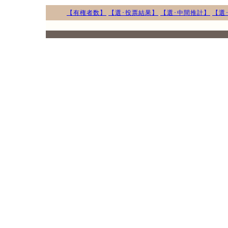
【有権者数】
【選･投票結果】
【選･中間推計】
【選