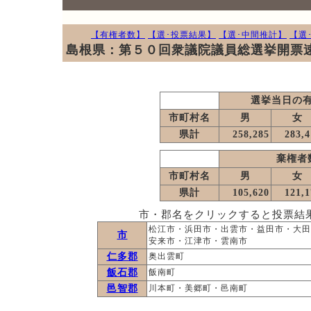
【有権者数】
【選･投票結果】
【選･中間推計】
【選
島根県：第５０回衆議院議員総選挙開票速
選挙当日の
市町村名
男
女
県計
258,285
283,4
棄権者
市町村名
男
女
県計
105,620
121,1
市・郡名をクリックすると投票結果
松江市・浜田市・出雲市・益田市・大田
市
安来市・江津市・雲南市
仁多郡
奥出雲町
飯石郡
飯南町
邑智郡
川本町・美郷町・邑南町