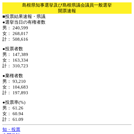
島根県知事選挙及び島根県議会議員一般選挙
開票速報
■投票結果速報・県議
●選挙当日の有権者数
男： 240,599
女： 268,017
計： 508,616
●投票者数
男： 147,389
女： 163,334
計： 310,723
●棄権者数
男： 93,210
女： 104,683
計： 197,893
●投票率(%)
男： 61.26
女： 60.94
計： 61.09
知・投票