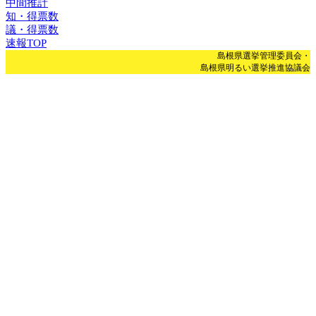
中間推計
知・得票数
議・得票数
速報TOP
島根県選挙管理委員会・
島根県明るい選挙推進協議会