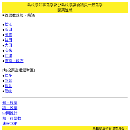
島根県知事選挙及び島根県議会議員一般選挙
開票速報
■得票数速報・県議
●
松江
●
浜田
●
出雲
●
益田
●
大田
●
安来
●
江津
●
雲南・飯石
[無投票当選選挙区]
●
仁多
●
邑智
●
鹿足
●
隠岐
知・投票
議・投票
中間推計
知・得票数
速報TOP
島根県選挙管理委員会・