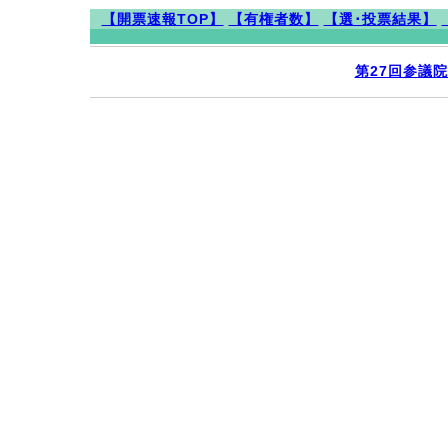
【開票速報TOP】
【有権者数】
【選･投票結果】
第27回参議