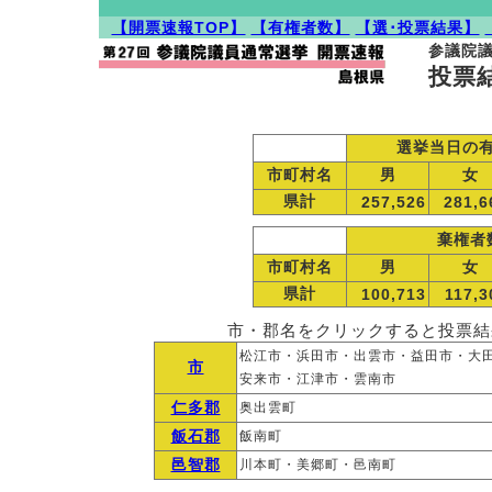
【開票速報TOP】
【有権者数】
【選･投票結果】
参議院
投票
選挙当日の
市町村名
男
女
県計
257,526
281,6
棄権者
市町村名
男
女
県計
100,713
117,3
市・郡名をクリックすると投票結
松江市・浜田市・出雲市・益田市・大
市
安来市・江津市・雲南市
仁多郡
奥出雲町
飯石郡
飯南町
邑智郡
川本町・美郷町・邑南町