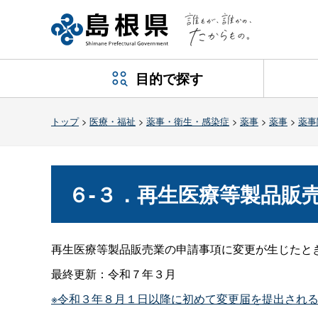
目的で探す
トップ
>
医療・福祉
>
薬事・衛生・感染症
>
薬事
>
薬事
>
薬事
６-３．再生医療等製品販
再生医療等製品販売業の申請事項に変更が生じたと
最終更新：令和７年３月
※令和３年８月１日以降に初めて変更届を提出される