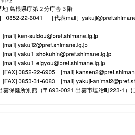
番地 島根県庁第２分庁舎３階
52-22-6041 ［代表mail］yakuji@pref.shimane.l
ken-suidou@pref.shimane.lg.jp
yakuji2@pref.shimane.lg.jp
 yakuji_shokuhin@pref.shimane.lg.jp
 yakuji_eigyou@pref.shimane.lg.jp
 0852-22-6905 [mail] kansen2@pref.shimane.
0853-31-6083 [mail] yakuji-animal2@pref.shi
〒693-0021 出雲市塩冶町223-1）に