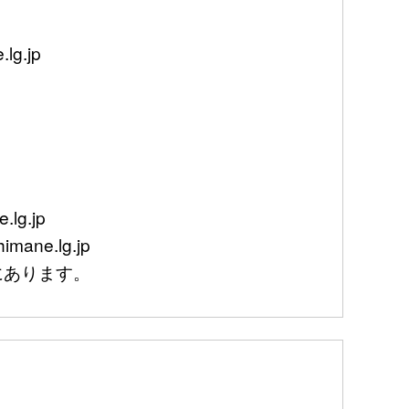
g.jp
lg.jp
mane.lg.jp
あります。