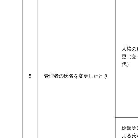
人格の
更（交
代）
5
管理者の氏名を変更したとき
婚姻等
よる氏