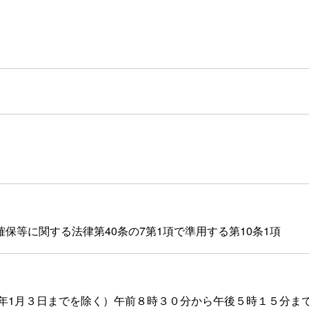
等に関する法律第40条の7第1項で準用する第10条1項
年1月３日までを除く）午前８時３０分から午後５時１５分ま