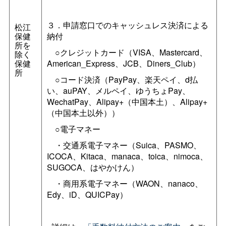
３．申請窓口でのキャッシュレス決済による
松江
保健
納付
所を
○クレジットカード（VISA、Mastercard、
除く
保健
American_Express、JCB、Diners_Club）
所
○コード決済（PayPay、楽天ペイ、d払
い、auPAY、メルペイ、ゆうちょPay、
WechatPay、Alipay+（中国本土）、Alipay+
（中国本土以外））
○電子マネー
・交通系電子マネー（Suica、PASMO、
ICOCA、Kitaca、manaca、toica、nimoca、
SUGOCA、はやかけん）
・商用系電子マネー（WAON、nanaco、
Edy、iD、QUICPay）