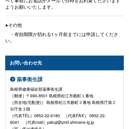
べく事前にお電話かメールで日時をお約束くださいます
ようお願いいたします。
●その他
・有効期限が切れる1ヶ月前までには申請してくださ
い。
お問い合わせ先
薬事衛生課
島根県健康福祉部薬事衛生課
［郵便］〒690-8501 島根県松江市殿町１番地
［所在地(宅配便)］ 島根県松江市殿町２番地 島根県庁第２
分庁舎３階
［代表TEL］0852-22-6180 ［代表FAX］ 0852-22-
6041 ［代表mail］yakuji@pref.shimane.lg.jp
［室・係の連絡先］