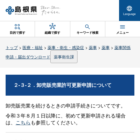
Language
目的で探す
組織で探す
キーワード検索
メニュー
トップ
>
医療・福祉
>
薬事・衛生・感染症
>
薬事
>
薬事
>
薬事関係
申請・届出ダウンロード
薬事衛生課
２-３-２．卸売販売業許可更新申請について
卸売販売業を続けるときの申請手続きについてです。
令和３年８月１日以降に、初めて更新申請される場合
は、
こちら
も参照してください。