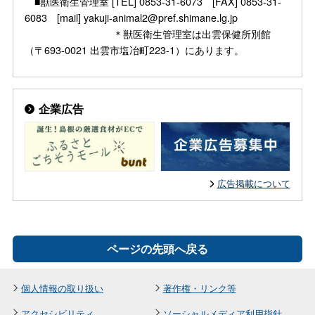
■獣医衛生管理室 [TEL] 0853-31-6073 [FAX] 0853-31-
6083 [mail] yakuji-animal2@pref.shimane.lg.jp
＊獣医衛生管理室は出雲保健所別館
（〒693-0021 出雲市塩冶町223-1）にあります。
企業広告
広告掲載について
ページの先頭へ戻る
個人情報の取り扱い
著作権・リンク等
アクセシビリティ
ソーシャルメディア利用指針