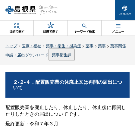
Language
目的で探す
組織で探す
キーワード検索
メニュー
トップ
>
医療・福祉
>
薬事・衛生・感染症
>
薬事
>
薬事
>
薬事関係
申請・届出ダウンロード
薬事衛生課
２-２-４．配置販売業の休廃止又は再開の届出につ
いて
配置販売業を廃止したり、休止したり、休止後に再開し
たりしたときの届出についてです。
最終更新：令和７年３月