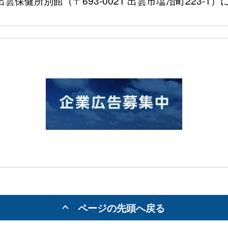
〒693-0021 出雲市塩冶町223-1）に
ページの先頭へ戻る