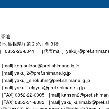
１番地
番地 島根県庁第２分庁舎３階
52-22-6041 ［代表mail］yakuji@pref.shimane.l
ken-suidou@pref.shimane.lg.jp
yakuji2@pref.shimane.lg.jp
 yakuji_shokuhin@pref.shimane.lg.jp
 yakuji_eigyou@pref.shimane.lg.jp
 0852-22-6905 [mail] kansen2@pref.shimane.
0853-31-6083 [mail] yakuji-animal2@pref.shi