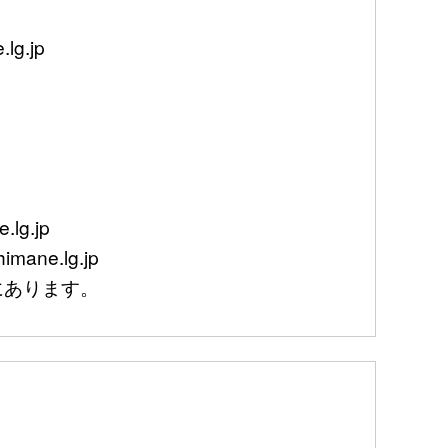
g.jp
lg.jp
mane.lg.jp
あります。