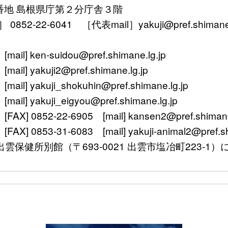
番地 島根県庁第２分庁舎３階
52-22-6041 ［代表mail］yakuji@pref.shimane.l
ken-suidou@pref.shimane.lg.jp
yakuji2@pref.shimane.lg.jp
 yakuji_shokuhin@pref.shimane.lg.jp
 yakuji_eigyou@pref.shimane.lg.jp
 0852-22-6905 [mail] kansen2@pref.shimane.
0853-31-6083 [mail] yakuji-animal2@pref.shi
〒693-0021 出雲市塩冶町223-1）に