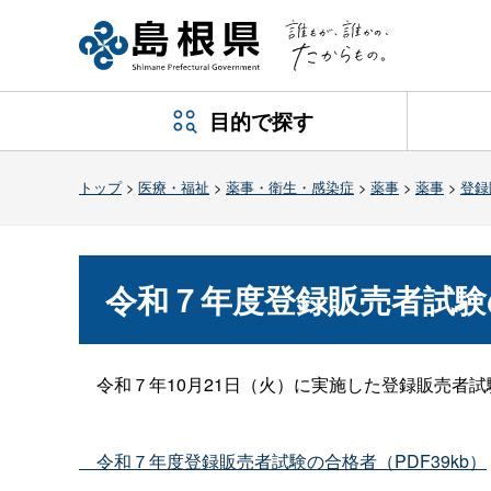
目的で探す
トップ
>
医療・福祉
>
薬事・衛生・感染症
>
薬事
>
薬事
>
登録
令和７年度登録販売者試験
令和７年10月21日（火）に実施した登録販売者試
令和７年度登録販売者試験の合格者（PDF39kb）