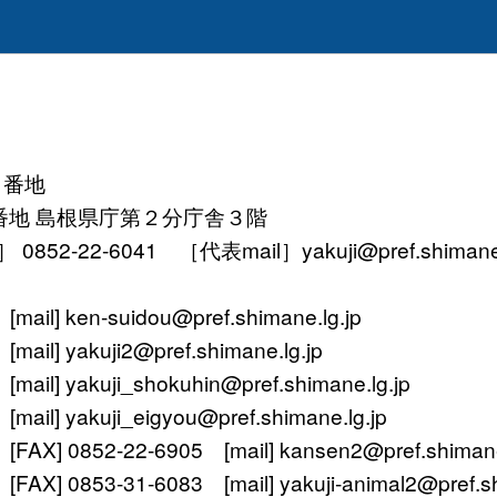
１番地
番地 島根県庁第２分庁舎３階
52-22-6041 ［代表mail］yakuji@pref.shimane.l
ken-suidou@pref.shimane.lg.jp
yakuji2@pref.shimane.lg.jp
 yakuji_shokuhin@pref.shimane.lg.jp
 yakuji_eigyou@pref.shimane.lg.jp
 0852-22-6905 [mail] kansen2@pref.shimane.
0853-31-6083 [mail] yakuji-animal2@pref.shi