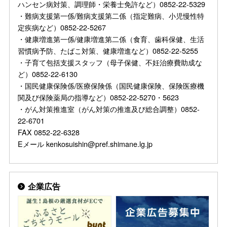
ハンセン病対策、調理師・栄養士免許など）0852-22-5329
・難病支援第一係/難病支援第二係（指定難病、小児慢性特
定疾病など）0852-22-5267
・健康増進第一係/健康増進第二係（食育、歯科保健、生活
習慣病予防、たばこ対策、健康増進など）0852-22-5255
・子育て包括支援スタッフ（母子保健、不妊治療費助成な
ど）0852-22-6130
・国民健康保険係/医療保険係（国民健康保険、保険医療機
関及び保険薬局の指導など）0852-22-5270・5623
・がん対策推進室（がん対策の推進及び総合調整）0852-
22-6701
FAX 0852-22-6328
Eメール kenkosuishin@pref.shimane.lg.jp
企業広告