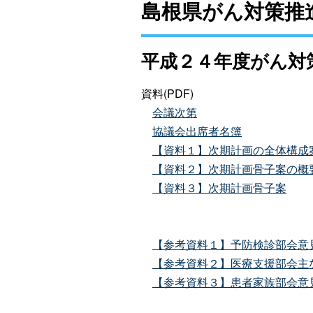
島根県がん対策推
平成２４年度がん対策
資料(PDF)
会議次第
協議会出席者名簿
【資料１】次期計画の全体構成
【資料２】次期計画骨子案の概
【資料３】次期計画骨子案
【参考資料１】予防検診部会意
【参考資料２】医療支援部会主
【参考資料３】患者家族部会意