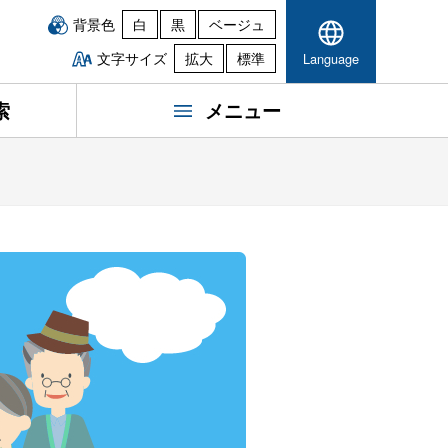
背景色
白
黒
ベージュ
文字サイズ
拡大
標準
Language
索
メニュー