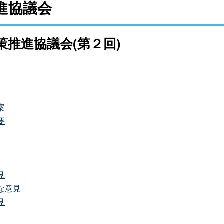
進協議会
推進協議会(第２回)
案
要
見
な意見
見