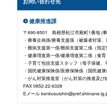
お問い合わせ先
健康推進課
〒690-8501 島根県松江市殿町1番地
・療養企画係/療養支援係（被爆者対策、肝
・難病支援第一係/難病支援第二係（指定難病
・健康増進第一係/健康増進第二係（食育、
・子育て包括支援スタッフ（母子保健、不妊治
・国民健康保険係/医療保険係（国民健康保険
・がん対策推進室（がん対策の推進及び総合調
FAX 0852-22-6328
Eメール kenkosuishin@pref.shimane.lg.j