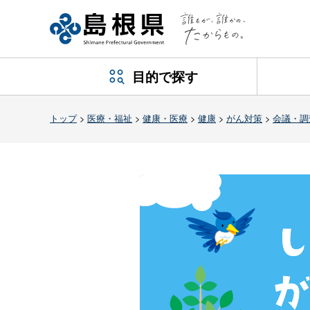
目的で探す
トップ
>
医療・福祉
>
健康・医療
>
健康
>
がん対策
>
会議・調