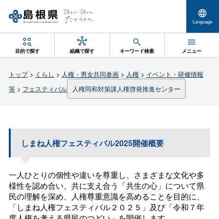
Language
目的で探す
組織で探す
キーワード検索
メニュー
トップ
>
くらし
>
人権・男女共同参画
>
人権
>
イベント・研修情報
等
>
フェスティバル
人権同和対策課人権啓発推進センター
しまね人権フェスティバル2025開催概要
一人ひとりの個性や違いを尊重し、さまざまな文化や多
様性を認め合い、共に支え合う「共生の心」について県
民の理解を深め、人権尊重意識を高めることを目的に、
「しまね人権フェスティバル２０２５」及び「令和７年
度人権を考える県民のつどい」を開催します。