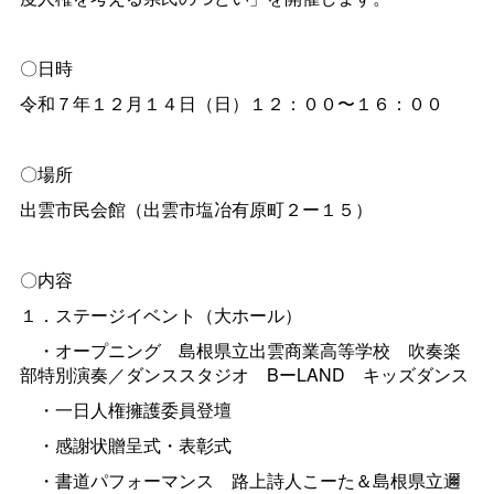
〇日時
令和７年１２月１４日（日）１２：００〜１６：００
〇場所
出雲市民会館（出雲市塩冶有原町２ー１５）
〇内容
１．ステージイベント（大ホール）
・オープニン
グ
島根県立出雲商業高等学
校
吹奏楽
部特別演奏／ダンススタジ
オ
BーLAN
D
キッズダンス
・一日人権擁護委員登壇
・感謝状贈呈式・表彰式
・書道パフォーマン
ス
路上詩人こーた＆島根県立邇