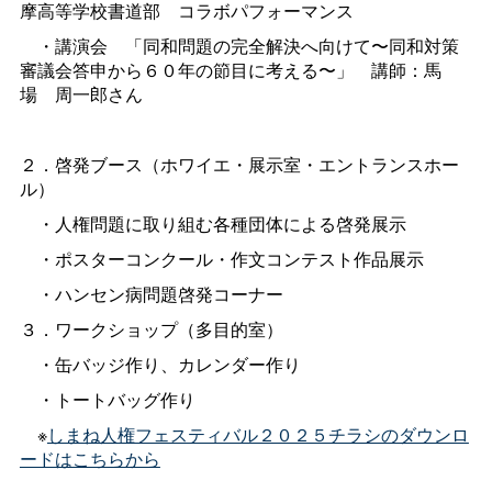
摩高等学校書道
部
コラボパフォーマンス
・講演
会
「同和問題の完全解決へ向けて〜同和対策
審議会答申から６０年の節目に考える〜
」
講師：馬
場
周一郎さん
２．啓発ブース（ホワイエ・展示室・エントランスホー
ル）
・人権問題に取り組む各種団体による啓発展示
・ポスターコンクール・作文コンテスト作品展示
・ハンセン病問題啓発コーナー
３．ワークショップ（多目的室）
・缶バッジ作り、カレンダー作り
・トートバッグ作り
※
しまね人権フェスティバル２０２５チラシのダウンロ
ードはこちらから