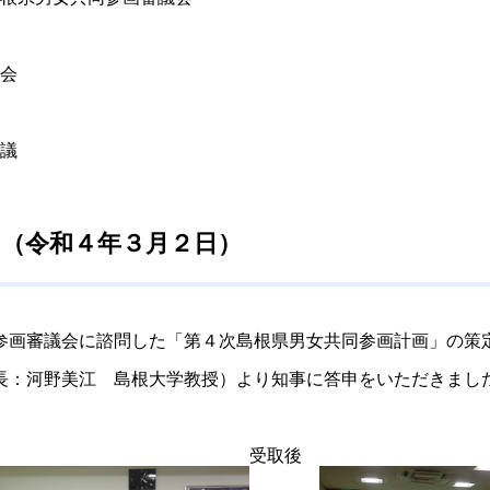
会
議
（令和４年３月２日）
画審議会に諮問した「第４次島根県男女共同参画計画」の策
長：河野美
江
島根大学教授）より知事に答申をいただきまし
受取
後