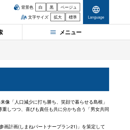
背景色
白
黒
ベージュ
文字サイズ
拡大
標準
Language
索
メニュー
す将来像「人口減少に打ち勝ち、笑顔で暮らせる島根」
尊重しつつ、喜びも責任も共に分かち合う「男女共同
画計画(しまねパートナープラン21)」を策定して