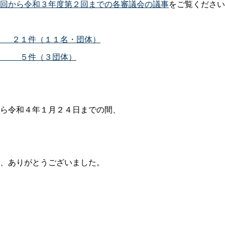
回から令和３年度第２回までの各審議会の議事
をご覧ください
員
２１件（１１名・団体）
員
５件（３団体）
ら令和４年１月２４日までの間、
、ありがとうございました。