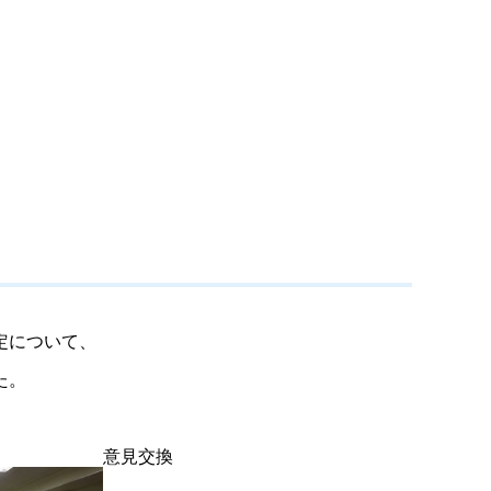
定について、
た。
意見交換