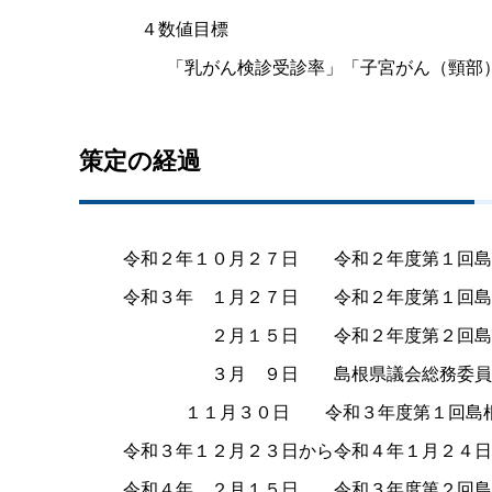
４数値目標
「乳がん検診受診率」「子宮がん（頸部）検
策定の経過
令和２年１０月２７
日
令和２年度第１回島
令和３
年
１月２７
日
令和２年度第１回島
２月１５
日
令和２年度第２回島
３
月
９
日
島根県議会総務委員
１１月３０
日
令和３年度第１回島
令和３年１２月２３日から令和４年１月２４日
令和４
年
２月１５
日
令和３年度第２回島