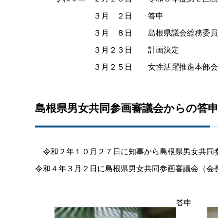
３
月
２
日
答申
３
月
８
日
島根県議会総務委員
３月２３
日
計画決定
３月２５
日
女性活躍推進本部会
島根県男女共同参画審議会からの答申
令和２年１０月２７日に知事から島根県男女共同参
令和４年３月２日に島根県男女共同参画審議会（会
答
申