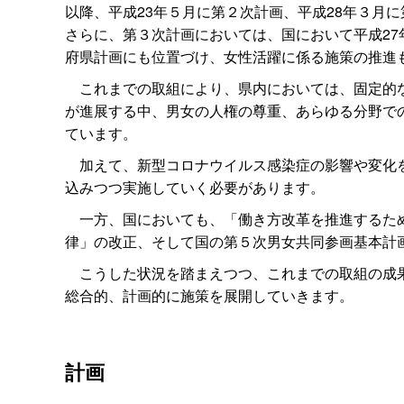
以降、平成23年５月に第２次計画、平成28年３月
さらに、第３次計画においては、国において平成2
府県計画にも位置づけ、女性活躍に係る施策の推進
これまでの取組により、県内においては、固定的な
が進展する中、男女の人権の尊重、あらゆる分野で
ています。
加えて、新型コロナウイルス感染症の影響や変化を
込みつつ実施していく必要があります。
一方、国においても、「働き方改革を推進するため
律」の改正、そして国の第５次男女共同参画基本計
こうした状況を踏まえつつ、これまでの取組の成果
総合的、計画的に施策を展開していきます。
計画