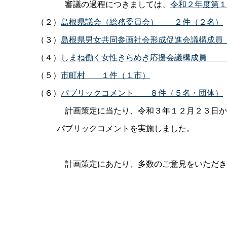
審議の過程につきましては、
令和２年度第１
（２）
島根県議会（総務委員会
）
２件（２名）
（３）
島根県男女共同参画社会形成促進会議構成
（４）
しまね働く女性きらめき応援会議構成
（５）
市町
村
１件（１市）
（６）
パブリックコメン
ト
８件（５名・団体）
計画策定に当たり、令和３年１２月２３日か
パブリックコメントを実施しました。
計画策定にあたり、多数のご意見をいただき