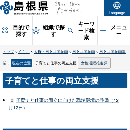
Language
キーワ
目的で
組織で探
メニュ
ード検
探す
す
ー
索
トップ
>
くらし
>
人権・男女共同参画
>
男女共同参画
>
男女共同参画事
業
>
現在の位置
子育てと仕事の両立支援
女性活躍推進課
子育てと仕事の両立支援
子育てと仕事の両立に向けた職場環境の整備（12
月12日）