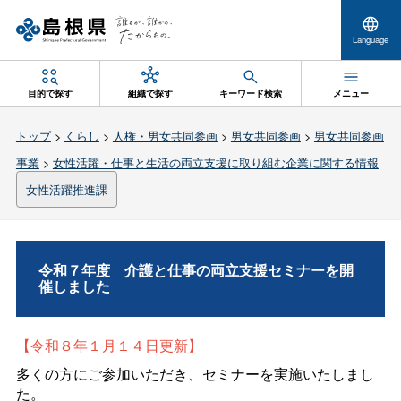
Language
目的で探す
組織で探す
キーワード検索
メニュー
トップ
>
くらし
>
人権・男女共同参画
>
男女共同参画
>
男女共同参画
事業
>
女性活躍・仕事と生活の両立支援に取り組む企業に関する情報
女性活躍推進課
令和７年
度
介護と仕事の両立支援セミナーを開
催しました
【令和８年１月１４日更新】
多くの方にご参加いただき、セミナーを実施いたしまし
た。