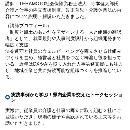
講師：TERAMOTO社会保険労務士法
人
寺本健太郎氏
介護と仕事の両立支援制度、改正育児・介護休業法の内
容について説明・解説いただきました。
（講師プロフィール）
「制度と風土のあいだをデザインする、人と組織の翻訳
者」として、就業規則や人事制度設計から組織開発まで
幅広く支援。
法令遵守と社員のウェルビーイングを両立させる仕組み
づくりを進め、経営者と社員をつなぐ橋渡し役を担って
いる。近年はDXやAIを取り入れた人事労務支援にも注力
し、地域企業と共に持続可能な組織づくりを推進してい
る。
実践事例から学ぶ！県内企業を交えたトークセッショ
ン
実際に、従業員の介護と仕事の両立に取り組む２社にご
登壇いただき、現場の様子や実践されている工夫等をお
話いただきました。