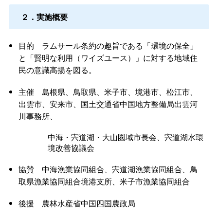
２．実施概要
目
的
ラムサール条約の趣旨である「環境の保全」
と「賢明な利用（ワイズユース）」に対する地域住
民の意識高揚を図る。
主
催
島根県、鳥取県、米子市、境港市、松江市、
出雲市、安来市、国土交通省中国地方整備局出雲河
川事務所、
中海・宍道湖・大山圏域市長会、宍道湖水環
境改善協議会
協
賛
中海漁業協同組合、宍道湖漁業協同組合、鳥
取県漁業協同組合境港支所、米子市漁業協同組合
後
援
農林水産省中国四国農政局