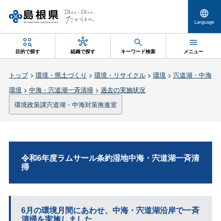
Language
目的で探す
組織で探す
キーワード検索
メニュー
トップ
>
環境・県土づくり
>
環境・リサイクル
>
環境
>
宍道湖・中海
環境
>
中海・宍道湖一斉清掃
>
過去の実施状況
環境政策課宍道湖・中海対策推進室
令和6年度ラムサール条約湿地中海・宍道湖一斉清
掃
6月の環境月間にあわせ、中海・宍道湖沿岸で一斉
清掃を実施しました。