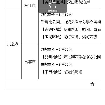
【美保関区域】森山堤防沿岸
松江市
scrollable
7時30分～8時30分
千鳥南公園、白潟公園から県立美術館
【宍道区域】昭和新田、昭和、白石ほ
【玉湯区域】湯町東灘、湯町西灘、柳
宍道湖
7時00分～8時00分
【斐川地域】宍道湖西岸なぎさ公園、
出雲市
8時00分～9時00分
【平田地域】湖遊館周辺
合