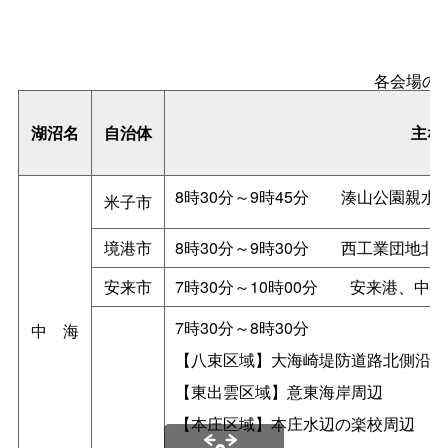
各会場の
湖沼名
自治体
主な
8時30分～9時45
分
湊山公園親水
米子市
境港市
8時30分～9時30
分
西工業団地北
安来市
7時30分～10時00
分
安来港、中海
7時30分～8時30分
中
海
【八束区域】大海崎堤防道路北側沿岸
【東出雲区域】意東海岸周辺
【本庄区域】本庄水辺の楽校周辺