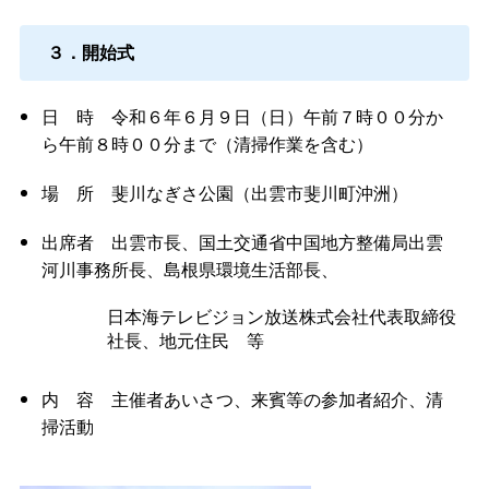
３．開始式
日時
令和６年６月９日（日）午前７時００分か
ら午前８時００分まで（清掃作業を含む）
場所
斐川なぎさ公園（出雲市斐川町沖洲）
出席
者
出雲市長、国土交通省中国地方整備局出雲
河川事務所長、島根県環境生活部長、
日本海テレビジョン放送株式会社代表取締役
社長、地元住
民
等
内容
主催者あいさつ、来賓等の参加者紹介、清
掃活動