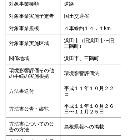
対象事業種類
道路
対象事業実施予定者
国土交通省
対象事業規模
４車線約１４．１km
浜田市（旧浜田市〜旧
対象事業実施区域
三隅町）
関係地域
浜田市、三隅町
環境影響評価その他
環境影響評価法
の手続の実施根拠
平成１１年１０月２２
方法書送付
日
平成１１年１０月２６
方法書公告・縦覧
日〜１１月２５日
方法書についての公
島根県報への掲載
告の方法