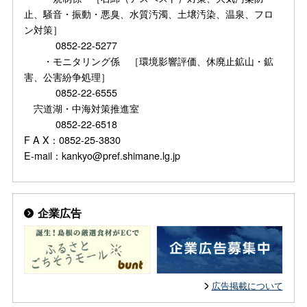
止、騒音・振動・悪臭、水質汚濁、土壌汚染、温泉、フロ
ン対策］
0852-22-5277
・モニタリング係 ［環境影響評価、休廃止鉱山・鉱
害、公害紛争処理］
0852-22-6555
宍道湖・中海対策推進室
0852-22-6518
F A X：0852-25-3830
E-mail：kankyo@pref.shimane.lg.jp
企業広告
広告掲載について