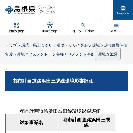
Language
目的で探す
組織で探す
キーワード検索
メニュー
トップ
>
環境・県土づくり
>
環境・リサイクル
>
環境
>
環境影響評価
制度（環境アセスメント）
>
各種アセスメント事例
環境政策課
都市計画道路浜田三隅線環境影響評価
都市計画道路浜田益田線環境影響評価
都市計画道路浜田三隅
対象事業名
線