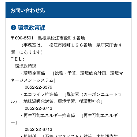
お問い合わせ先
環境政策課
〒690-8501 島根県松江市殿町１番地
（事務室は、 松江市殿町１２８番地 県庁東庁舎４
階 にあります）
T E L：
環境政策課
・環境企画係 ［総務・予算、環境総合計画、環境マ
ネージメントシステム］
0852-22-6379
・エコライフ推進係 ［脱炭素（カーボンニュートラ
ル）、地球温暖化対策、環境学習、循環型社会］
0852-22-6743
・再生可能エネルギー推進係 ［再生可能エネルギ
ー］
0852-22-6713
・規制係 ［石綿（アスベスト）対策、大気汚染防