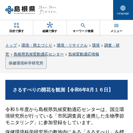
Language
目的で探す
組織で探す
キーワード検索
メニュー
トップ
>
環境・県土づくり
>
環境・リサイクル
>
環境
>
調査・研
究
>
島根県気候変動適応センター
>
気候変動適応情報
保健環境科学研究所
さるすべりの開花を観測【令和6年8月１６日】
令和５年度から島根県気候変動適応センターは、国立環
境研究所が行っている「市民調査員と連携した生物季節
モニタリング」に参加登録をしています。
保健環境科学研究所の敷地内にある「さるすべり」を標